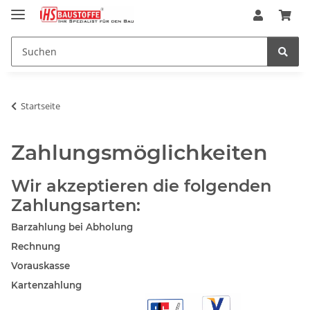
Startseite
Zahlungsmöglichkeiten
Wir akzeptieren die folgenden
Zahlungsarten:
Barzahlung bei Abholung
Rechnung
Vorauskasse
Kartenzahlung