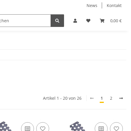
News
Kontakt
Werkzeuge
Fliesen Zubehör
Receiver Kab
0,00 €
Artikel 1 - 20 von 26
1
2