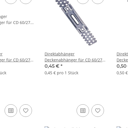
er
Direktabhänger
Direk
er für CD 60/27
Deckenabhänger für CD 60/27
Decke
150 mm
175 
0,45 €
*
0,50
tück
0,45 € pro 1 Stück
0,50 €