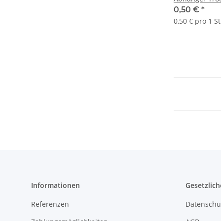
Ösendraht 7
0,50 €
*
0,50 € pro 1 S
Informationen
Gesetzlich
Referenzen
Datenschu