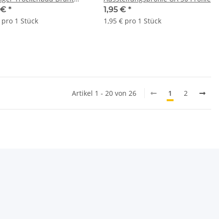
draht 1500mm
 €
*
1,95 €
*
 pro 1 Stück
1,95 € pro 1 Stück
Artikel 1 - 20 von 26
1
2