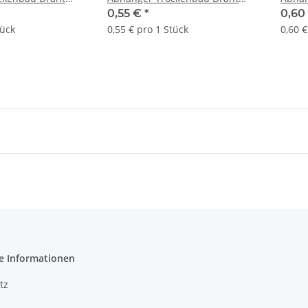
50mm
Ösendraht 1000mm
Ösen
0,55 €
*
0,60
tück
0,55 € pro 1 Stück
0,60 €
e Informationen
tz