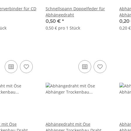
erverbinder für CD
Schnellspann Doppelfeder für
Abhän
Abhängedraht
Abhän
Ösen
0,50 €
*
0,20
tück
0,50 € pro 1 Stück
0,20 €
 mit Öse
Abhängedraht mit Öse
Abhän
ckenbau Draht
Abhänger Trockenbau Draht
Abhän