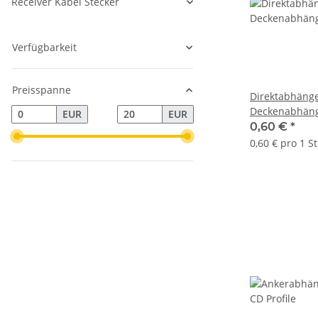
Receiver Kabel Stecker
Verfügbarkeit
Preisspanne
Direktabhäng
Deckenabhäng
EUR
EUR
275 mm
0,60 €
*
0,60 € pro 1 S