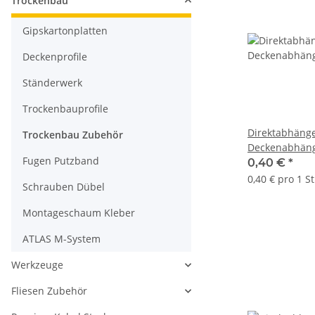
Trockenbau
Gipskartonplatten
Deckenprofile
Ständerwerk
Trockenbauprofile
Direktabhäng
Trockenbau Zubehör
Deckenabhäng
Fugen Putzband
125 mm
0,40 €
*
0,40 € pro 1 S
Schrauben Dübel
Montageschaum Kleber
ATLAS M-System
Werkzeuge
Fliesen Zubehör