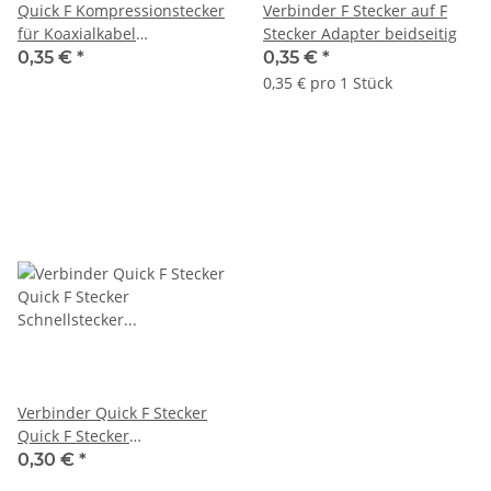
Quick F Kompressionstecker
Verbinder F Stecker auf F
für Koaxialkabel
Stecker Adapter beidseitig
Satellitenkabel Ø 6,8 - 7,4
0,35 €
*
0,35 €
*
mm
0,35 € pro 1 Stück
Verbinder Quick F Stecker
Quick F Stecker
Schnellstecker beidseitig
0,30 €
*