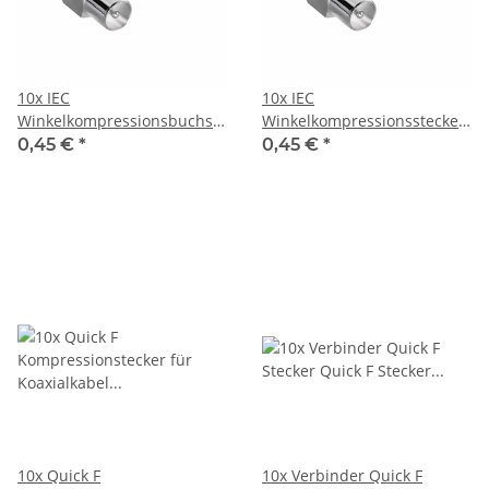
10x IEC
10x IEC
Winkelkompressionsbuchse
Winkelkompressionsstecker
für Kabel 6,8 - 7,2 mm
für Kabel 6,8 - 7,2 mm
0,45 €
*
0,45 €
*
vernickelt
vernickelt
10x Quick F
10x Verbinder Quick F