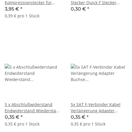
Kompressionstecker für
Stecker Quick F Stecker
Koaxialkabel Satellitenkabel
Schnellstecker beidseitig
3,95 €
*
0,30 €
*
Ø 6,8 - 7,4 mm
0,39 € pro 1 Stück
5 x Abschlußwiderstand
5x SAT F-Verbinder Kabel
Endwiderstand Wiederstand
Verlängerung Adapter
Multischalter LNB Dose 75
Buchse Koaxial Kupplung F-
0,35 €
*
0,35 €
*
Ohm
Stecker
0,35 € pro 1 Stück
0,35 € pro 1 Stück