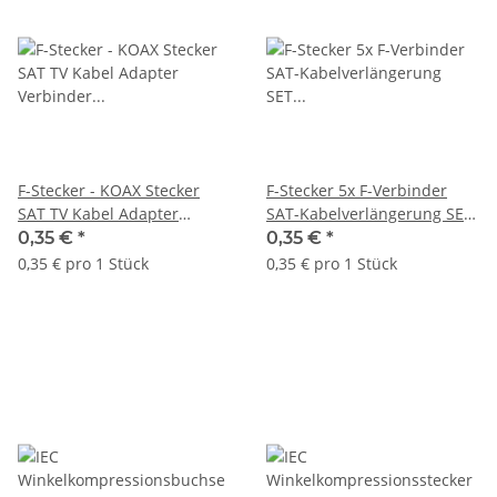
F-Stecker - KOAX Stecker
F-Stecker 5x F-Verbinder
SAT TV Kabel Adapter
SAT-Kabelverlängerung SET
Verbinder Antennen IEC HD
F-Buchse HDTV
0,35 €
*
0,35 €
*
koaxial
0,35 € pro 1 Stück
0,35 € pro 1 Stück