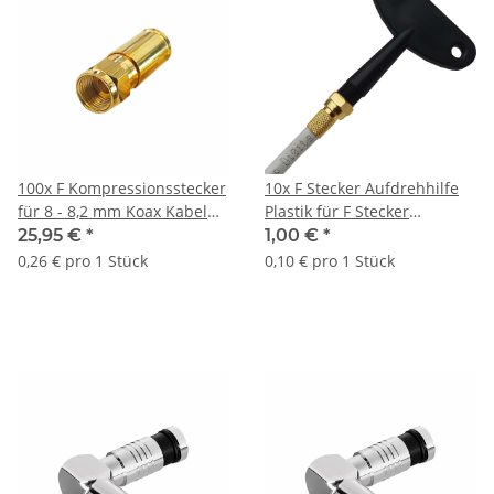
100x F Kompressionsstecker
10x F Stecker Aufdrehhilfe
für 8 - 8,2 mm Koax Kabel
Plastik für F Stecker
Vergoldet
Kompressionsstecker
25,95 €
*
1,00 €
*
0,26 € pro 1 Stück
0,10 € pro 1 Stück