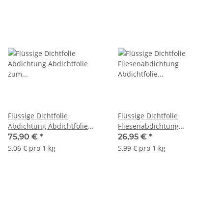
Flüssige Dichtfolie
Flüssige Dichtfolie
Abdichtung Abdichtfolie
Fliesenabdichtung
zum Streichen innen und
Abdichtfolie zum Streichen
75,90 €
*
26,95 €
*
außenbereich ATLAS Woder
innenbereich ATLAS ATLAS
5,06 € pro 1 kg
5,99 € pro 1 kg
E 15Kg
Woder W 4,5Kg