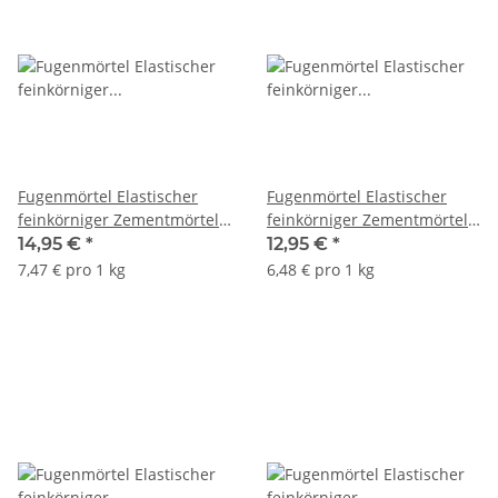
Fugenmörtel Elastischer
Fugenmörtel Elastischer
feinkörniger Zementmörtel
feinkörniger Zementmörtel
1-7 mm silbergrau 136
1-7 mm zementgrau 211
14,95 €
*
12,95 €
*
ATLAS 2Kg
ATLAS 2Kg
7,47 € pro 1 kg
6,48 € pro 1 kg