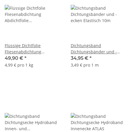
Flüssige Dichtfolie
Dichtungsband
Fliesenabdichtung
Dichtungsbänder und -
Abdichtfolie zum Streichen
ecken Elastisch 10m
49,90 €
*
34,95 €
*
innenbereich ATLAS Woder
4,99 € pro 1 kg
3,49 € pro 1 m
W 10Kg