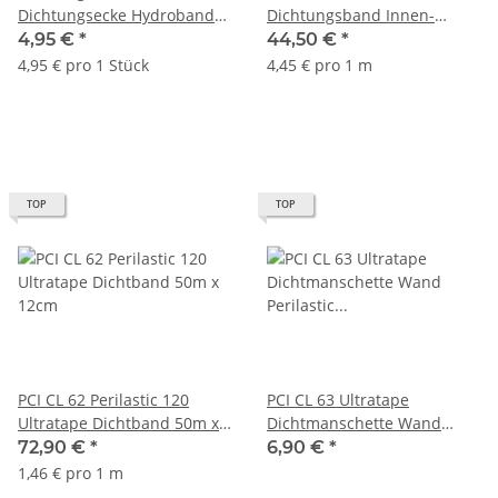
Dichtungsecke Hydroband
Dichtungsband Innen-
Außenecke ATLAS
Außenbereich 100 mm
4,95 €
*
44,50 €
*
Länge 10m
4,95 € pro 1 Stück
4,45 € pro 1 m
TOP
TOP
PCI CL 62 Perilastic 120
PCI CL 63 Ultratape
Ultratape Dichtband 50m x
Dichtmanschette Wand
12cm
Perilastic 100x100 mm
72,90 €
*
6,90 €
*
1,46 € pro 1 m