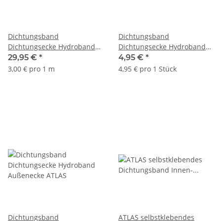
Dichtungsband
Dichtungsband
Dichtungsecke Hydroband
Dichtungsecke Hydroband
Innen- und Außenbereich
Innenecke ATLAS
29,95 €
*
4,95 €
*
ATLAS 125mm 10m
3,00 € pro 1 m
4,95 € pro 1 Stück
Dichtungsband
ATLAS selbstklebendes