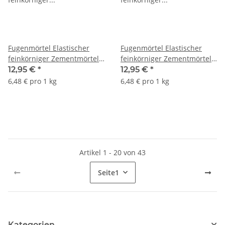
Fugenmörtel Elastischer
Fugenmörtel Elastischer
feinkörniger Zementmörtel
feinkörniger Zementmörtel
1-7 mm lichtgrau 034 ATLAS
1-7 mm dunkelgrau 036
12,95 €
*
12,95 €
*
2Kg
ATLAS 2Kg
6,48 € pro 1 kg
6,48 € pro 1 kg
Artikel 1 - 20 von 43
Seite
1
Kategorien