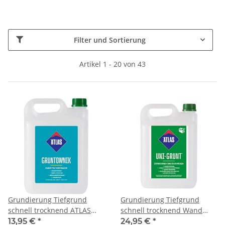
Filter und Sortierung
Artikel 1 - 20 von 43
Grundierung Tiefgrund
Grundierung Tiefgrund
schnell trocknend ATLAS
schnell trocknend Wand
Gruntownik 5Kg
Boden Atlas Uni Grunt 10Kg
13,95 €
*
24,95 €
*