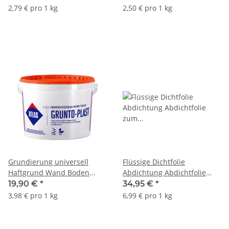
2,79 € pro 1 kg
2,50 € pro 1 kg
Grundierung universell
Flüssige Dichtfolie
Haftgrund Wand Boden
Abdichtung Abdichtfolie
Atlas Grunto Plast 5Kg
zum Streichen innen und
19,90 €
*
34,95 €
*
außenbereich ATLAS Woder
3,98 € pro 1 kg
6,99 € pro 1 kg
E 5Kg