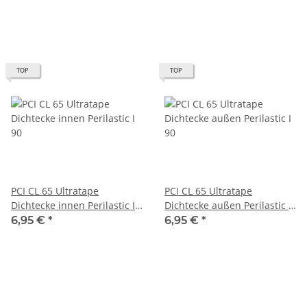
TOP
TOP
PCI CL 65 Ultratape
PCI CL 65 Ultratape
Dichtecke innen Perilastic I
Dichtecke außen Perilastic I
90
90
6,95 €
*
6,95 €
*