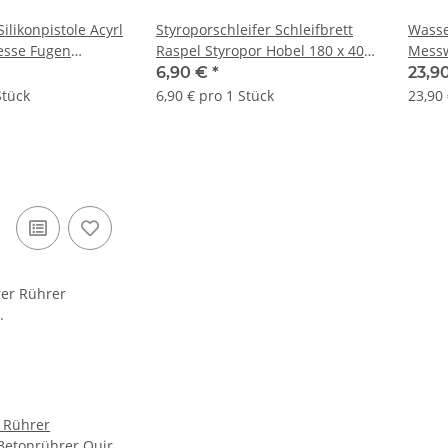
Silikonpistole Acyrl
Styroporschleifer Schleifbrett
Wass
esse Fugen
Raspel Styropor Hobel 180 x 400
Messw
stole Alu
mm
6,90 €
*
23,9
Stück
6,90 € pro 1 Stück
23,90 
 Rührer
Betonrührer Quirl