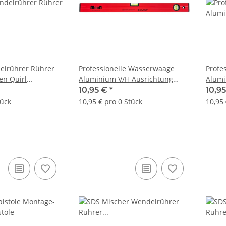
elrührer Rührer
Professionelle Wasserwaage
Profe
ten Quirl
Aluminium V/H Ausrichtung
Alumi
ff 100x600x8mm
Pulverbeschichtet 40cm
Pulve
10,95 €
*
10,9
tück
10,95 € pro 0 Stück
10,95 