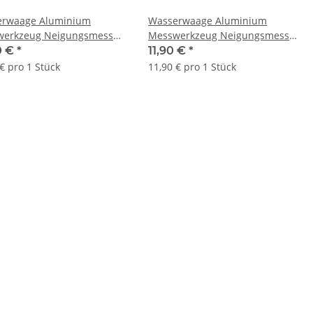
erwaage Aluminium
Wasserwaage Aluminium
erkzeug Neigungsmesser
Messwerkzeug Neigungsmesser
Pulverbeschichtet 2m
Pulverbeschichtet 1m
0 €
*
11,90 €
*
€ pro 1 Stück
11,90 € pro 1 Stück