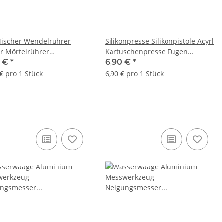
ischer Wendelrührer
Silikonpresse Silikonpistole Acyrl
r Mörtelrührer
Kartuschenpresse Fugen
hrer Quirl
Kartuschen Pistole
0 €
*
6,90 €
*
600x14mm
€ pro 1 Stück
6,90 € pro 1 Stück