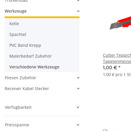
Trockenbau
Werkzeuge
Kelle
Spachtel
PVC Band Krepp
Cutter Teppi
Malerbedarf Zubehör
Tapetenmesse
Verschiedene Werkzeuge
18mm
1,00 €
*
1,00 € pro 1 S
Fliesen Zubehör
Receiver Kabel Stecker
Verfügbarkeit
Preisspanne