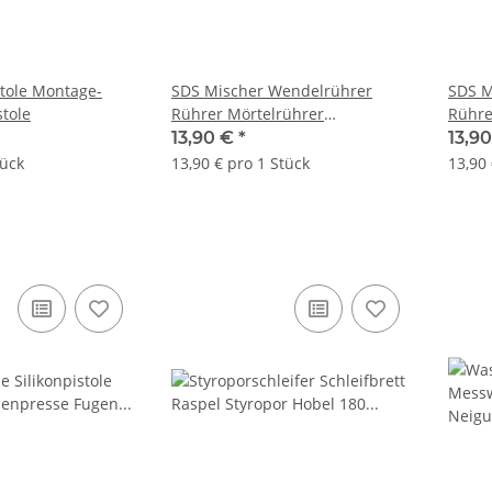
tole Montage-
SDS Mischer Wendelrührer
SDS M
tole
Rührer Mörtelrührer
Rühre
Betonrührer Quirl
Betonrü
13,90 €
*
13,9
100x600x14mm
100x
tück
13,90 € pro 1 Stück
13,90 