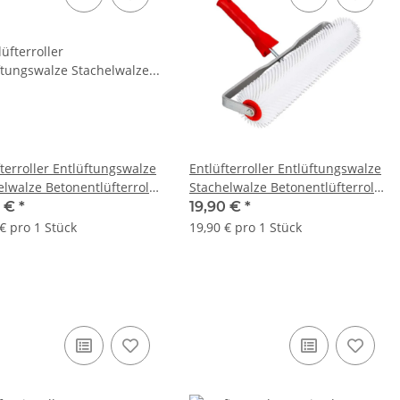
fterroller Entlüftungswalze
Entlüfterroller Entlüftungswalze
elwalze Betonentlüfterrolle
Stachelwalze Betonentlüfterrolle
m Borsten 22mm
400mm Borsten 22mm
0 €
*
19,90 €
*
€ pro 1 Stück
19,90 € pro 1 Stück