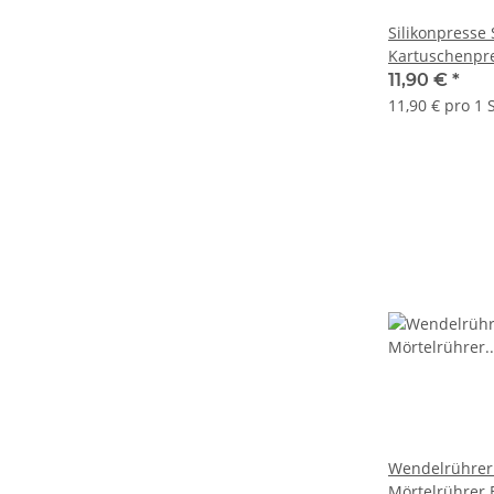
Silikonpresse 
Kartuschenpr
Kartuschen Pi
11,90 €
*
11,90 € pro 1 
Wendelrührer
Mörtelrührer 