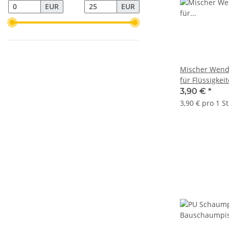
EUR
EUR
Mischer Wend
für Flüssigkei
Sechskantgri
3,90 €
*
3,90 € pro 1 S