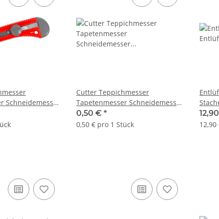
chmesser
Cutter Teppichmesser
Entlü
r Schneidemesser
Tapetenmesser Schneidemesser
Stach
Abbrechklingeklinge 9mm
250m
0,50 €
*
12,9
tück
0,50 € pro 1 Stück
12,90 