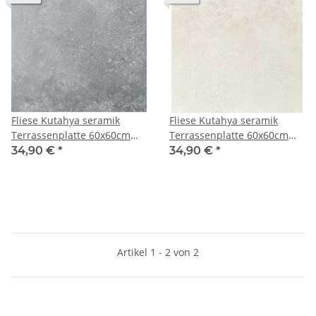
Fliese Kutahya seramik
Fliese Kutahya seramik
Terrassenplatte 60x60cm
Terrassenplatte 60x60cm
Anthrazit Sorten
Sandfarben
34,90 €
*
34,90 €
*
Artikel 1 - 2 von 2