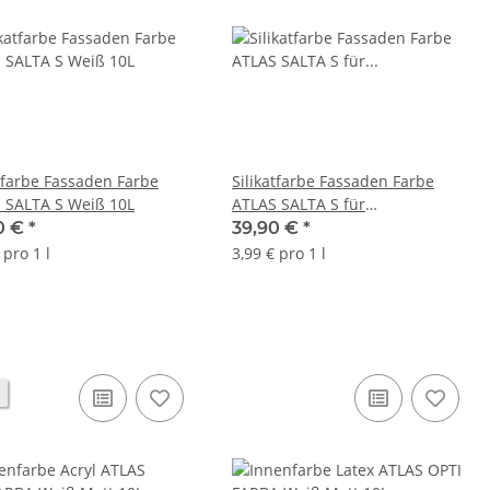
atfarbe Fassaden Farbe
Silikatfarbe Fassaden Farbe
 SALTA S Weiß 10L
ATLAS SALTA S für
Mischmaschine 10L
0 €
*
39,90 €
*
 pro 1 l
3,99 € pro 1 l