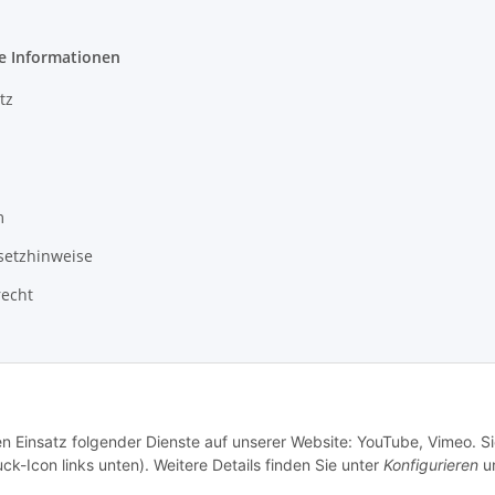
e Informationen
tz
m
setzhinweise
recht
en Einsatz folgender Dienste auf unserer Website: YouTube, Vimeo. S
ck-Icon links unten). Weitere Details finden Sie unter
Konfigurieren
un