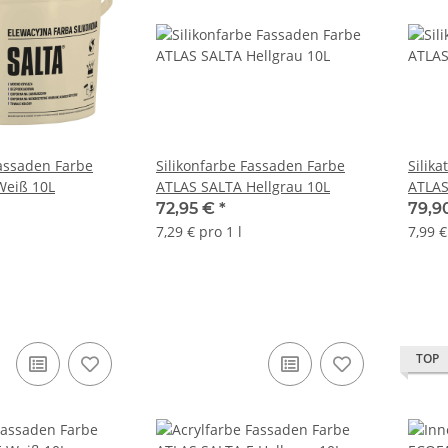
Fassaden Farbe
Silikonfarbe Fassaden Farbe
Silik
Weiß 10L
ATLAS SALTA Hellgrau 10L
ATLAS
72,95 €
*
79,9
7,29 € pro 1 l
7,99 €
TOP