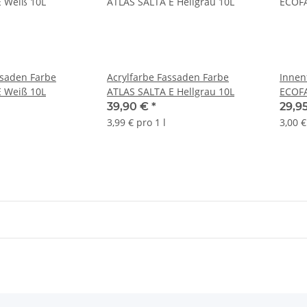
ssaden Farbe
Acrylfarbe Fassaden Farbe
Innen
E Weiß 10L
ATLAS SALTA E Hellgrau 10L
ECOFA
39,90 €
*
29,9
3,99 € pro 1 l
3,00 €