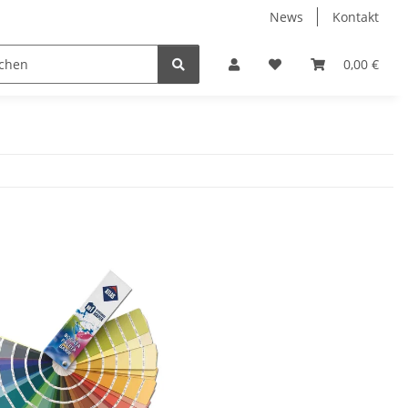
News
Kontakt
Werkzeuge
Fliesen Zubehör
Receiver Kab
0,00 €