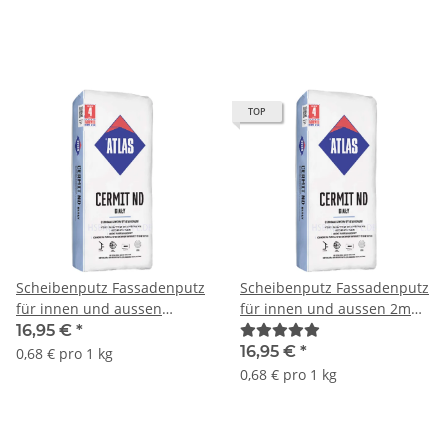
TOP
Scheibenputz Fassadenputz
Scheibenputz Fassadenputz
für innen und aussen
für innen und aussen 2mm
1,5mm Körnung ATLAS
Körnung ATLAS Cermit ND
16,95 €
*
Cermit ND 15 Weiß 25Kg
20 Weiß 25Kg
16,95 €
*
0,68 € pro 1 kg
0,68 € pro 1 kg