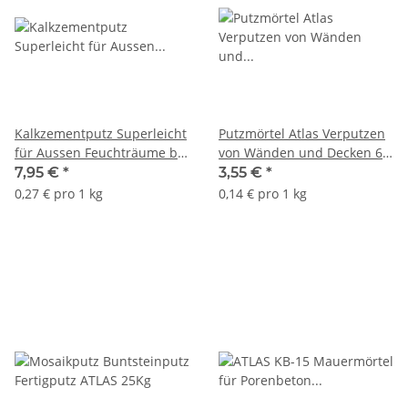
Kalkzementputz Superleicht
Putzmörtel Atlas Verputzen
für Aussen Feuchträume bis
von Wänden und Decken 6-
0,5mm Körnung DOLINA
30 mm 25 Kg
7,95 €
*
3,55 €
*
NIDY Tynk L 30Kg
0,27 € pro 1 kg
0,14 € pro 1 kg