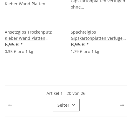
Ansetzgips Trockenputz
Spachtelgips
Kleber Wand Platten
Gipskartonplatten verfugen
Gipskartonplatten ATLAS
ohne Armierungsbänder
6,95 €
*
8,95 €
*
GIPS BONDER 20Kg
ATLAS GIPS STONER 5Kg
0,35 € pro 1 kg
1,79 € pro 1 kg
Artikel 1 - 20 von 26
Seite
1