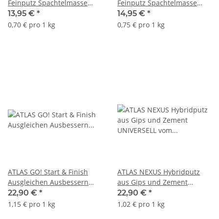
Feinputz Spachtelmasse
Feinputz Spachtelmasse
Feinspachtel
polymerverstärkt Maschinell
13,95 €
*
14,95 €
*
polymerverstärkt ATLAS
ATLAS GIPSAR PLUS Weiß bis
0,70 € pro 1 kg
0,75 € pro 1 kg
GIPSAR UNI bis 2mm Weiß
3mm Finish 20Kg
Finish 20Kg
ATLAS GO! Start & Finish
ATLAS NEXUS Hybridputz
Ausgleichen Ausbessern
aus Gips und Zement
Einpassen Spachtelmasse
UNIVERSELL vom Keller bis
22,90 €
*
22,90 €
*
20Kg
zum Dach 22,5 Kg
1,15 € pro 1 kg
1,02 € pro 1 kg