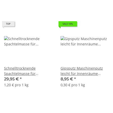
TOP
SALE 10%
Schnelltrocknende
Gipsputz Maschinenputz
Spachtelmasse für
leicht für Innenräume
Gipskartonplatten Q1-Q3
DOLINA NIDY ALFA 30Kg Wie
29,95 €
*
8,95 €
*
ATLAS STR+
MP75L
1,20 € pro 1 kg
0,30 € pro 1 kg