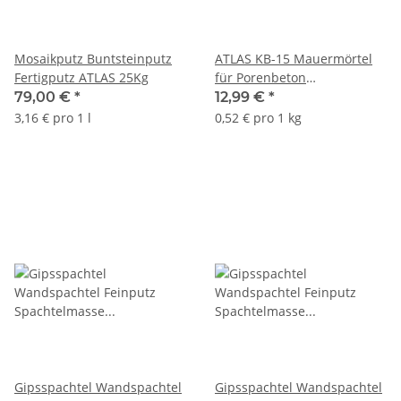
Mosaikputz Buntsteinputz
ATLAS KB-15 Mauermörtel
Fertigputz ATLAS 25Kg
für Porenbeton
Schichtstärken 2-3 mm 25Kg
79,00 €
*
12,99 €
*
3,16 € pro 1 l
0,52 € pro 1 kg
Gipsspachtel Wandspachtel
Gipsspachtel Wandspachtel