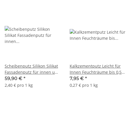
Scheibenputz Silikon Silikat
Kalkzementputz Leicht für
Fassadenputz für innen und
Innen Feuchträume bis 0,5
aussen gebrauchsfertig
mm Körnung DOLINA NIDY
59,90 €
*
7,95 €
*
2mm Körnung Weiß ATLAS
Tynk L 30Kg
2,40 € pro 1 kg
0,27 € pro 1 kg
25Kg