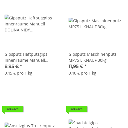
Gipsputz Haftputzgips
Gipsputz Maschinenputz
Innenräume Manuell
MP75 L KNAUF 30kg
DOLINA NIDY Gamma 20Kg
8,95 €
*
11,95 €
*
0,45 € pro 1 kg
0,40 € pro 1 kg
SALE 22%
SALE 25%