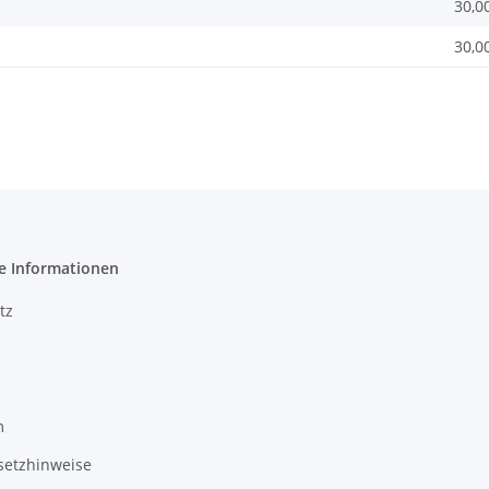
30,0
30,0
e Informationen
tz
m
setzhinweise