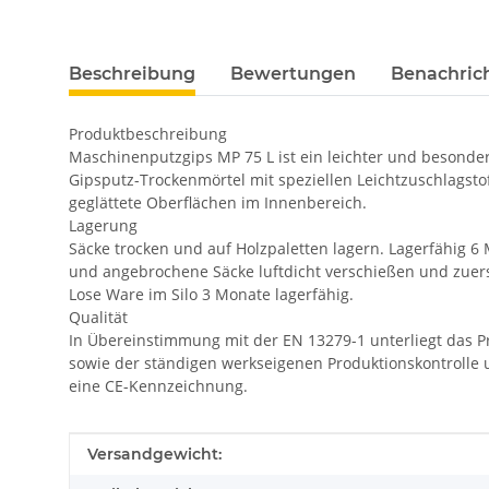
Beschreibung
Bewertungen
Benachric
Produktbeschreibung
Maschinenputzgips MP 75 L ist ein leichter und besonder
Gipsputz-Trockenmörtel mit speziellen Leichtzuschlagsto
geglättete Oberflächen im Innenbereich.
Lagerung
Säcke trocken und auf Holzpaletten lagern. Lagerfähig 6
und angebrochene Säcke luftdicht verschießen und zuers
Lose Ware im Silo 3 Monate lagerfähig.
Qualität
In Übereinstimmung mit der EN 13279-1 unterliegt das P
sowie der ständigen werkseigenen Produktionskontrolle 
eine CE-Kennzeichnung.
Produkteigenschaft
Wert
Versandgewicht: