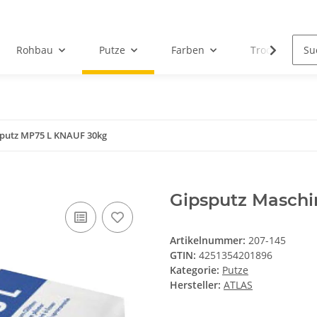
Rohbau
Putze
Farben
Trockenbau
putz MP75 L KNAUF 30kg
Gipsputz Masch
Artikelnummer:
207-145
GTIN:
4251354201896
Kategorie:
Putze
Hersteller:
ATLAS