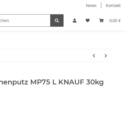
News
Kontakt
Werkzeuge
Fliesen Zubehör
Receiver Kab
0,00 €
inenputz MP75 L KNAUF 30kg