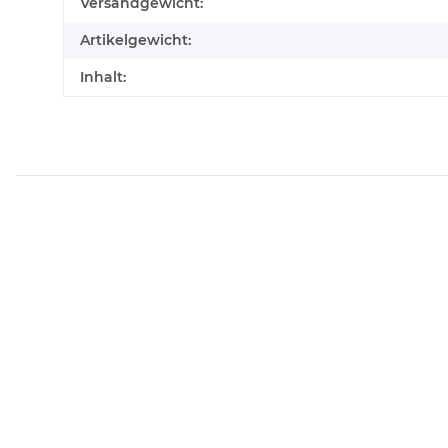
Produkteigenschaft
Wert
Versandgewicht:
Artikelgewicht:
Inhalt: