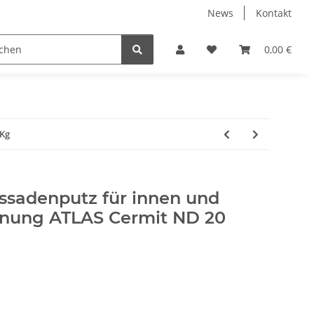
News
Kontakt
Werkzeuge
Fliesen Zubehör
Receiver Kab
0,00 €
5Kg
ssadenputz für innen und
nung ATLAS Cermit ND 20