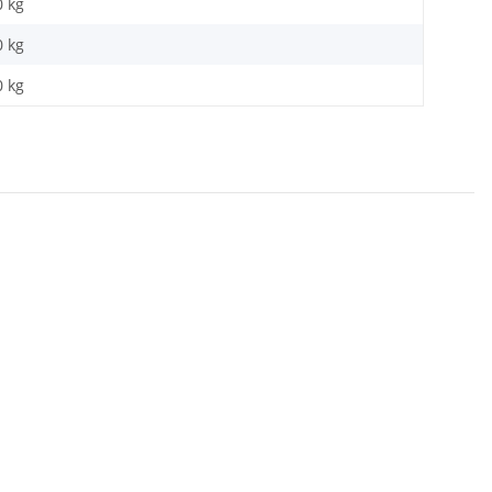
0 kg
0
kg
0 kg