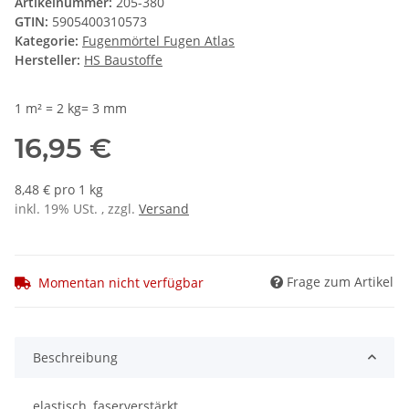
Artikelnummer:
205-380
GTIN:
5905400310573
Kategorie:
Fugenmörtel Fugen Atlas
Hersteller:
HS Baustoffe
1 m² = 2 kg= 3 mm
16,95 €
8,48 € pro 1 kg
inkl. 19% USt. , zzgl.
Versand
Frage zum Artikel
Momentan nicht verfügbar
Beschreibung
elastisch, faserverstärkt