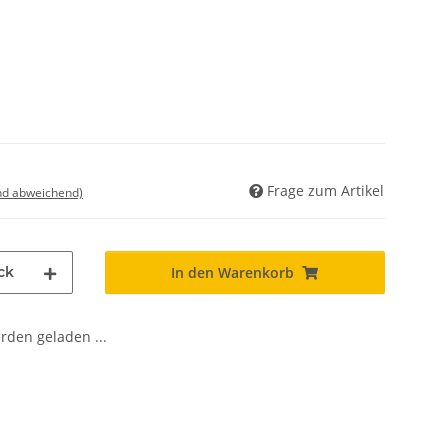
Frage zum Artikel
nd abweichend)
ck
In den Warenkorb
den geladen ...