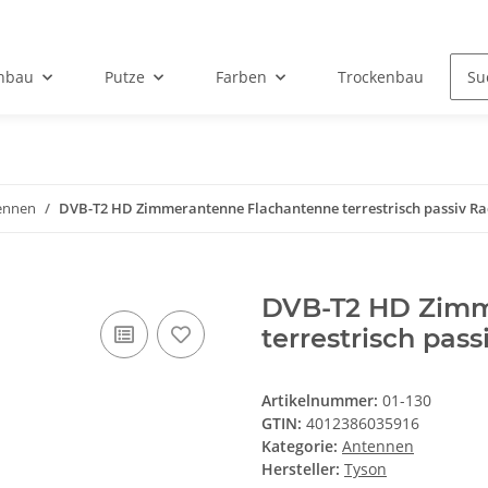
hbau
Putze
Farben
Trockenbau
ennen
DVB-T2 HD Zimmerantenne Flachantenne terrestrisch passiv Rad
DVB-T2 HD Zimm
terrestrisch pas
Artikelnummer:
01-130
GTIN:
4012386035916
Kategorie:
Antennen
Hersteller:
Tyson