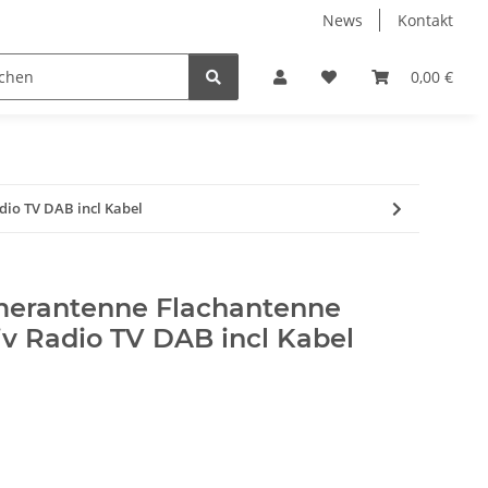
News
Kontakt
Werkzeuge
Fliesen Zubehör
Receiver Kabel Ste
0,00 €
io TV DAB incl Kabel
erantenne Flachantenne
siv Radio TV DAB incl Kabel