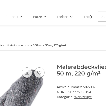
Rohbau
Putze
Farben
Trockenbau
es mit Antirutschfolie 100cm x 50 m, 220 g/m²
Malerabdeckvlies
50 m, 220 g/m²
Artikelnummer:
502-907
GTIN:
5907776908194
Kategorie:
Werkzeuge