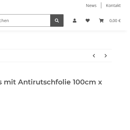
News
Kontakt
Werkzeuge
Fliesen Zubehör
Receiver Kab
0,00 €
 mit Antirutschfolie 100cm x