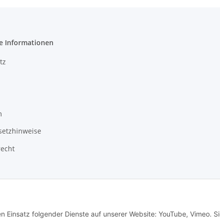
e Informationen
tz
m
setzhinweise
recht
en Einsatz folgender Dienste auf unserer Website: YouTube, Vimeo. S