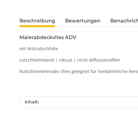
Beschreibung
Bewertungen
Benachric
Malerabdeckvlies ADV
mit Antirutschfolie
rutschhemmend | robust | nicht diffusionsoffen
Rutschhemmendes Vlies geeignet für herkömmliche Renovi
Produkteigenschaft
Wert
Inhalt: