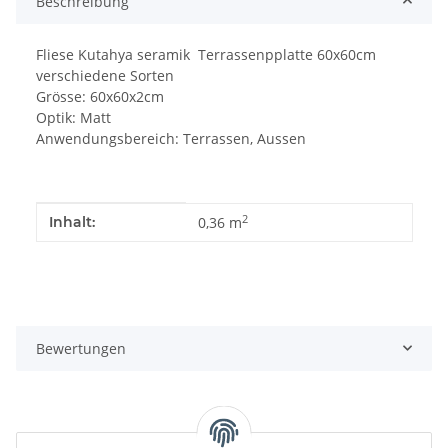
Beschreibung
Fliese Kutahya seramik Terrassenpplatte 60x60cm
verschiedene Sorten
Grösse: 60x60x2cm
Optik: Matt
Anwendungsbereich: Terrassen, Aussen
Produkteigenschaft
Wert
2
Inhalt:
0,36 m
Bewertungen