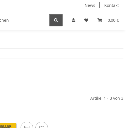
News
Kontakt
Werkzeuge
Fliesen Zubehör
Receiver Kab
0,00 €
Artikel 1 - 3 von 3
SELLER