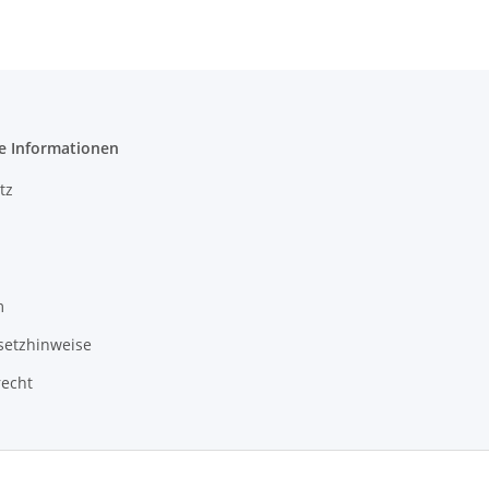
e Informationen
tz
m
setzhinweise
recht