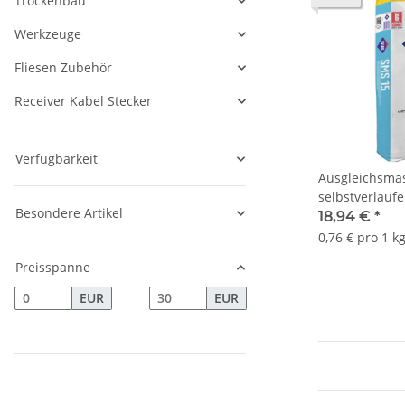
Trockenbau
Werkzeuge
Fliesen Zubehör
Receiver Kabel Stecker
Verfügbarkeit
Ausgleichsma
selbstverlauf
Besondere Artikel
schnellbinden
18,94 €
*
Innenbereich 
0,76 € pro 1 k
mm ATLAS SM
Preisspanne
EUR
EUR