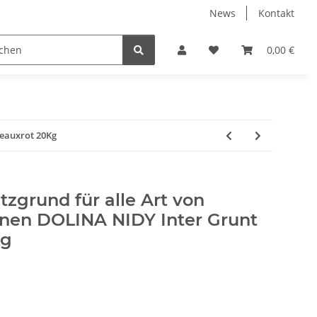
News
Kontakt
Werkzeuge
Fliesen Zubehör
Receiver Kab
0,00 €
deauxrot 20Kg
zgrund für alle Art von
nen DOLINA NIDY Inter Grunt
Kg