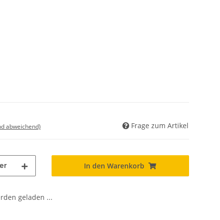
Frage zum Artikel
nd abweichend)
er
In den Warenkorb
den geladen ...