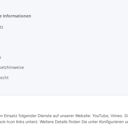
e Informationen
tz
m
setzhinweise
recht
en Einsatz folgender Dienste auf unserer Website: YouTube, Vimeo. S
ck-Icon links unten). Weitere Details finden Sie unter
Konfigurieren
un