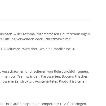
n auslösen. – Bei Asthma, ekzematoesen Hauterkrankungen
der Lüftung verwenden oder Schutzmaske mit
llvolumen. Wird dort , wo die Brandklasse B1
n, Ausschäumen und Isolieren von Rohrdurchführungen,
mmen von Trennwänden, Karosserien, Booten. Frischer
lossene Zellstruktur. Ausgehärtetes Produkt ist gegen
 die Dose auf die optimale Temperatur ( +20˚C) bringen.