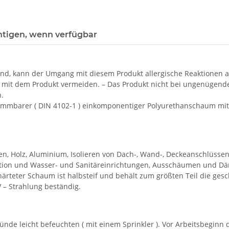
htigen, wenn verfügbar
rt sind, kann der Umgang mit diesem Produkt allergische Reaktione
t, mit dem Produkt vermeiden. – Das Produkt nicht bei ungenügen
.
barer ( DIN 4102-1 ) einkomponentiger Polyurethanschaum mit Fü
, Holz, Aluminium, Isolieren von Dach-, Wand-, Deckeanschlüsse
ation und Wasser- und Sanitäreinrichtungen, Ausschäumen und Dä
rteter Schaum ist halbsteif und behält zum größten Teil die gesch
 – Strahlung beständig.
ründe leicht befeuchten ( mit einem Sprinkler ). Vor Arbeitsbeginn