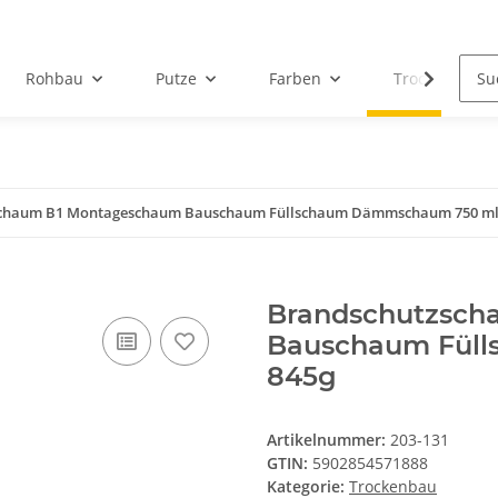
Rohbau
Putze
Farben
Trockenbau
chaum B1 Montageschaum Bauschaum Füllschaum Dämmschaum 750 ml
Brandschutzsch
Bauschaum Fül
845g
Artikelnummer:
203-131
GTIN:
5902854571888
Kategorie:
Trockenbau