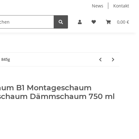
News
Kontakt
Werkzeuge
Fliesen Zubehör
Receiver Kab
0,00 €
 845g
aum B1 Montageschaum
lschaum Dämmschaum 750 ml