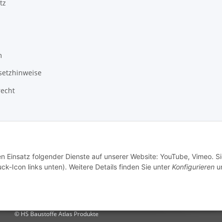
tz
m
setzhinweise
recht
en Einsatz folgender Dienste auf unserer Website: YouTube, Vimeo. S
ck-Icon links unten). Weitere Details finden Sie unter
Konfigurieren
un
© HS Baustoffe Atlas Produkte