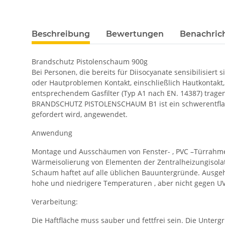
Beschreibung
Bewertungen
Benachric
Brandschutz Pistolenschaum 900g
Bei Personen, die bereits für Diisocyanate sensibilisie
oder Hautproblemen Kontakt, einschließlich Hautkontak
entsprechendem Gasfilter (Typ A1 nach EN. 14387) tragen
BRANDSCHUTZ PISTOLENSCHAUM B1 ist ein schwerentflamm
gefordert wird, angewendet.
Anwendung
Montage und Ausschäumen von Fenster- , PVC –Türrahmen
Wärmeisolierung von Elementen der Zentralheizungisol
Schaum haftet auf alle üblichen Bauuntergründe. Ausgehä
hohe und niedrigere Temperaturen , aber nicht gegen UV
Verarbeitung:
Die Haftfläche muss sauber und fettfrei sein. Die Unterg