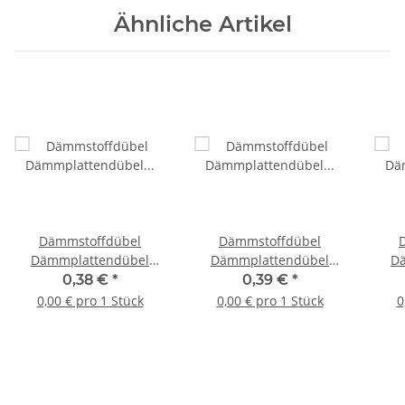
Ähnliche Artikel
Dämmstoffdübel
Dämmstoffdübel
Dämmplattendübel
Dämmplattendübel
D
Tellerdübel für Styropor
Tellerdübel für Styropor
Tell
0,38 €
*
0,39 €
*
und Wolle mit
und Wolle mit
0,00 € pro 1 Stück
0,00 € pro 1 Stück
0
Stahlnagel 10 x 160 mm
Stahlnagel 10 x 180 mm
Stah