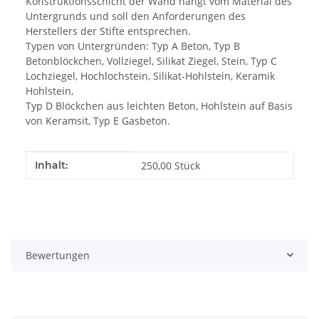
Konstruktionsschicht der Wand hängt vom Material des
Untergrunds und soll den Anforderungen des
Herstellers der Stifte entsprechen.
Typen von Untergründen: Typ A Beton, Typ B
Betonblöckchen, Vollziegel, Silikat Ziegel, Stein, Typ C
Lochziegel, Hochlochstein, Silikat-Hohlstein, Keramik
Hohlstein,
Typ D Blöckchen aus leichten Beton, Hohlstein auf Basis
von Keramsit, Typ E Gasbeton.
Produkteigenschaft
Wert
Inhalt:
250,00 Stück
Bewertungen