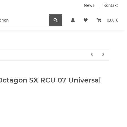
News
Kontakt
Werkzeuge
Fliesen Zubehör
Receiver Kab
0,00 €
ctagon SX RCU 07 Universal