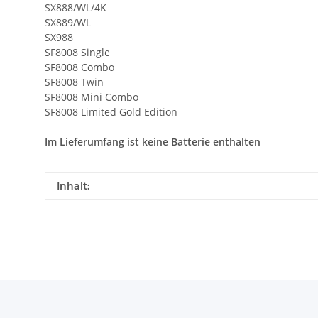
SX888/WL/4K
SX889/WL
SX988
SF8008 Single
SF8008 Combo
SF8008 Twin
SF8008 Mini Combo
SF8008 Limited Gold Edition
Im Lieferumfang ist keine Batterie enthalten
Produkteigenschaft
Wert
Inhalt: