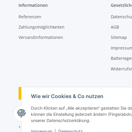
Informationen
Gesetzlich
Referenzen
Datenschu
Zahlungsmöglichkeiten
AGB
Versandinformationen
Sitemap
Impressu
Batteriege
Widerrufs
Vertrag widerrufen
Wie wir Cookies & Co nutzen
Durch Klicken auf „Alle akzeptieren“ gestatten Sie d
können die Einstellung jederzeit ändern (Fingerabdru
unserer
Datenschutzerklärung
.
* Alle Preise inkl. gesetzlicher USt., zzgl.
Versand
Impressum
|
Datenschutz