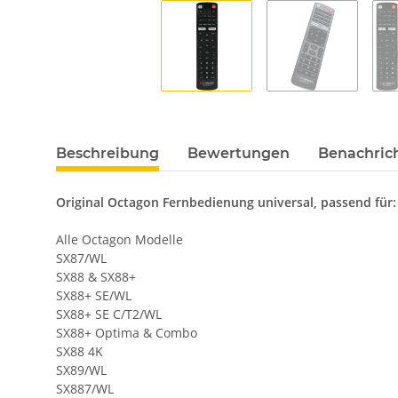
Beschreibung
Bewertungen
Benachric
Original Octagon Fernbedienung universal, passend für:
Alle Octagon Modelle
SX87/WL
SX88 & SX88+
SX88+ SE/WL
SX88+ SE C/T2/WL
SX88+ Optima & Combo
SX88 4K
SX89/WL
SX887/WL