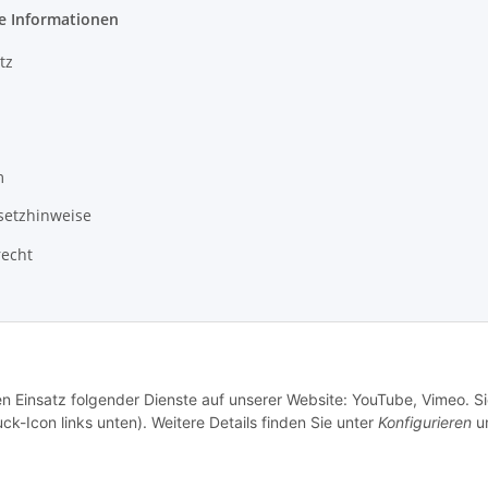
e Informationen
tz
m
setzhinweise
recht
en Einsatz folgender Dienste auf unserer Website: YouTube, Vimeo. S
ck-Icon links unten). Weitere Details finden Sie unter
Konfigurieren
un