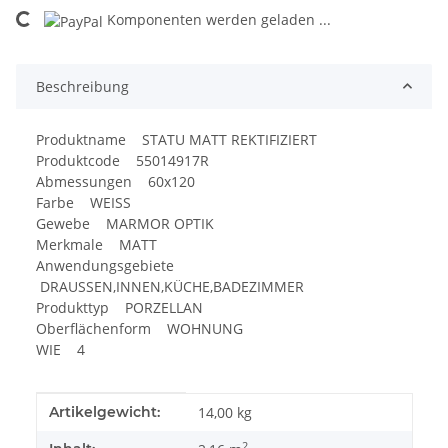
Komponenten werden geladen ...
Loading...
Beschreibung
Produktname STATU MATT REKTIFIZIERT
Produktcode 55014917R
Abmessungen 60x120
Farbe WEISS
Gewebe MARMOR OPTIK
Merkmale MATT
Anwendungsgebiete
DRAUSSEN,INNEN,KÜCHE,BADEZIMMER
Produkttyp PORZELLAN
Oberflächenform WOHNUNG
WIE 4
Produkteigenschaft
Wert
Artikelgewicht:
14,00
kg
2