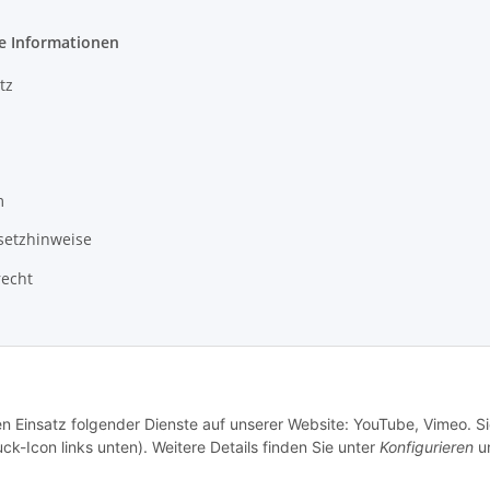
e Informationen
tz
m
setzhinweise
recht
en Einsatz folgender Dienste auf unserer Website: YouTube, Vimeo. S
ck-Icon links unten). Weitere Details finden Sie unter
Konfigurieren
un