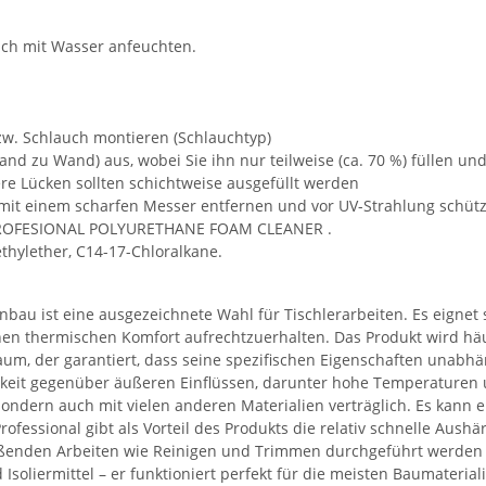
ch mit Wasser anfeuchten.
bzw. Schlauch montieren (Schlauchtyp)
and zu Wand) aus, wobei Sie ihn nur teilweise (ca. 70 %) füllen u
fere Lücken sollten schichtweise ausgefüllt werden
t einem scharfen Messer entfernen und vor UV-Strahlung schützen,
N PROFESIONAL POLYURETHANE FOAM CLEANER .
thylether, C14-17-Chloralkane.
nbau ist eine ausgezeichnete Wahl für Tischlerarbeiten. Es eignet 
en thermischen Komfort aufrechtzuerhalten. Das Produkt wird häu
um, der garantiert, dass seine spezifischen Eigenschaften unabh
higkeit gegenüber äußeren Einflüssen, darunter hohe Temperaturen
, sondern auch mit vielen anderen Materialien verträglich. Es kann
essional gibt als Vorteil des Produkts die relativ schnelle Aushä
ließenden Arbeiten wie Reinigen und Trimmen durchgeführt werde
Isoliermittel – er funktioniert perfekt für die meisten Baumaterial