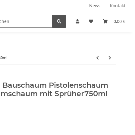
News
Kontakt
Werkzeuge
Fliesen Zubehör
Receiver Kab
0,00 €
50ml
 Bauschaum Pistolenschaum
mmschaum mit Sprüher750ml