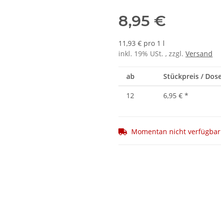
8,95 €
11,93 € pro 1 l
inkl. 19% USt. , zzgl.
Versand
ab
Stückpreis / Dose
12
6,95 €
*
Momentan nicht verfügbar