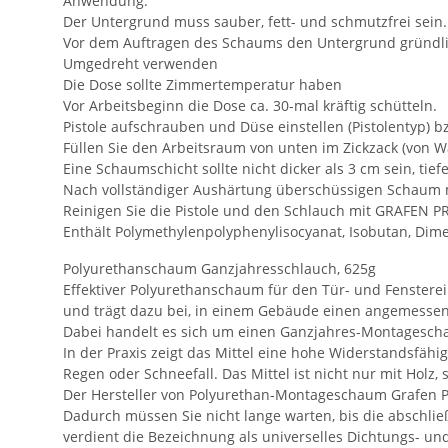
Anwendung:
Der Untergrund muss sauber, fett- und schmutzfrei sein.
Vor dem Auftragen des Schaums den Untergrund gründli
Umgedreht verwenden
Die Dose sollte Zimmertemperatur haben
Vor Arbeitsbeginn die Dose ca. 30-mal kräftig schütteln.
Pistole aufschrauben und Düse einstellen (Pistolentyp) 
Füllen Sie den Arbeitsraum von unten im Zickzack (von W
Eine Schaumschicht sollte nicht dicker als 3 cm sein, tie
Nach vollständiger Aushärtung überschüssigen Schaum mi
Reinigen Sie die Pistole und den Schlauch mit GRAFE
Enthält Polymethylenpolyphenylisocyanat, Isobutan, Dime
Polyurethanschaum Ganzjahresschlauch, 625g
Effektiver Polyurethanschaum für den Tür- und Fensterei
und trägt dazu bei, in einem Gebäude einen angemessen
Dabei handelt es sich um einen Ganzjahres-Montagescha
In der Praxis zeigt das Mittel eine hohe Widerstandsfä
Regen oder Schneefall. Das Mittel ist nicht nur mit Holz
Der Hersteller von Polyurethan-Montageschaum Grafen Prof
Dadurch müssen Sie nicht lange warten, bis die absch
verdient die Bezeichnung als universelles Dichtungs- und 