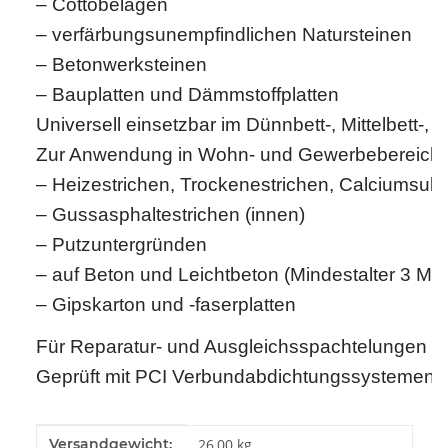
– Cottobelägen
– verfärbungsunempfindlichen Natursteinen
– Betonwerksteinen
– Bauplatten und Dämmstoffplatten
Universell einsetzbar im Dünnbett-, Mittelbett-, 
Zur Anwendung in Wohn- und Gewerbebereiche
– Heizestrichen, Trockenestrichen, Calciumsulfat
– Gussasphaltestrichen (innen)
– Putzuntergründen
– auf Beton und Leichtbeton (Mindestalter 3 Mo
– Gipskarton und -faserplatten
Für Reparatur- und Ausgleichsspachtelungen vo
Geprüft mit PCI Verbundabdichtungssystemen.
Produkteigenschaft
Wert
Versandgewicht:
26,00 kg