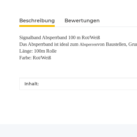
Beschreibung
Bewertungen
Signalband Absperrband 100 m Rot/Weiß
Das Absperrband ist ideal zum
von Baustellen, Gru
Absperren
Länge: 100m Rolle
Farbe: Rot/Weiß
Produkteigenschaft
Wert
Inhalt: