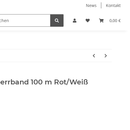
News
Kontakt
Werkzeuge
Fliesen Zubehör
Receiver Kab
0,00 €
errband 100 m Rot/Weiß