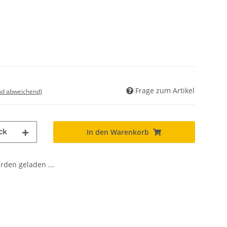
Frage zum Artikel
nd abweichend)
ck
In den Warenkorb
den geladen ...