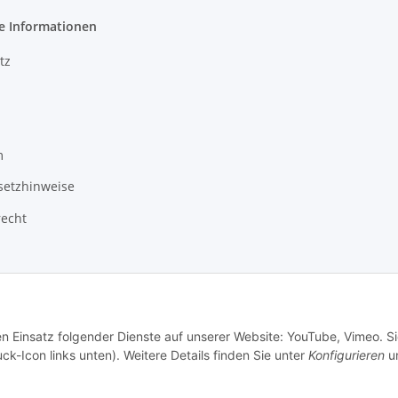
e Informationen
tz
m
setzhinweise
recht
en Einsatz folgender Dienste auf unserer Website: YouTube, Vimeo. S
ck-Icon links unten). Weitere Details finden Sie unter
Konfigurieren
un