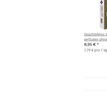
Spachtelgips 
verfugen ohn
Armierungsbä
8,95 €
*
STONER 5Kg
1,79 € pro 1 k