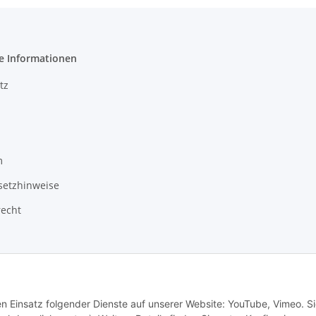
e Informationen
tz
m
setzhinweise
recht
en Einsatz folgender Dienste auf unserer Website: YouTube, Vimeo. S