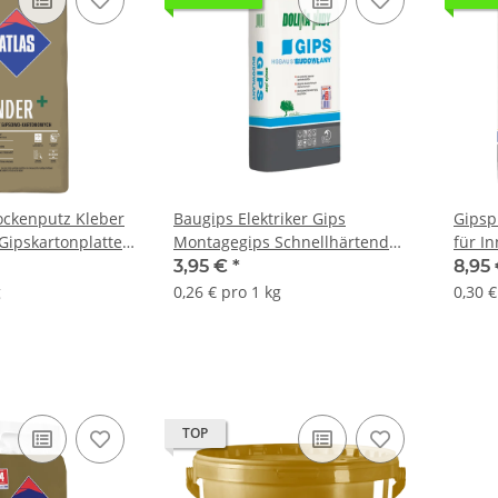
ockenputz Kleber
Baugips Elektriker Gips
Gipsp
Gipskartonplatten
Montagegips Schnellhärtend
für I
ONDER 20Kg
Dolina Nidy 15Kg
ALFA 
3,95 €
*
8,95
g
0,26 € pro 1 kg
0,30 €
TOP