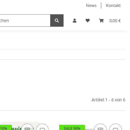
News
Kontakt
Werkzeuge
Fliesen Zubehör
Receiver Kab
0,00 €
Artikel 1 - 6 von 6
 10%
SALE 50%