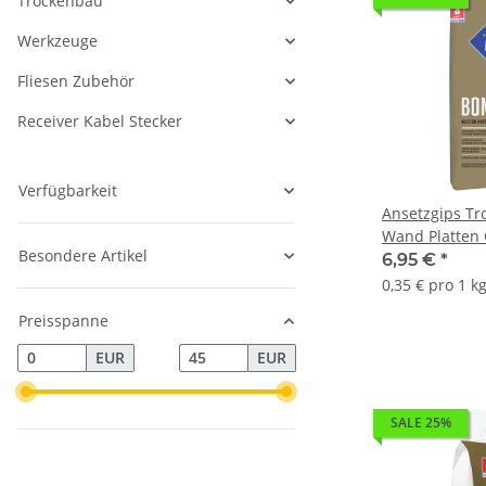
Trockenbau
Werkzeuge
Fliesen Zubehör
Receiver Kabel Stecker
Verfügbarkeit
Ansetzgips Tr
Wand Platten 
Besondere Artikel
ATLAS GIPS B
6,95 €
*
0,35 € pro 1 k
Preisspanne
EUR
EUR
SALE 25%