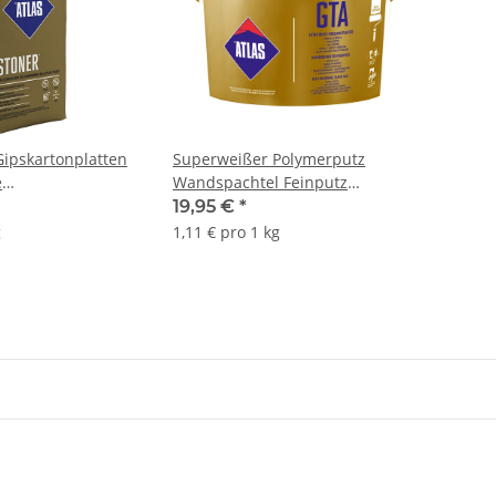
Gipskartonplatten
Superweißer Polymerputz
e
Wandspachtel Feinputz
nder ATLAS GIPS
Gebrauchsfertig
19,95 €
*
Kunstharzbindemittel bis 3 mm
g
1,11 € pro 1 kg
ATLAS GTA Finish 18Kg