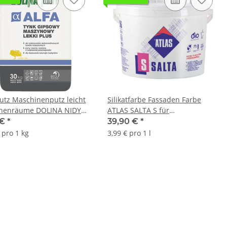
utz Maschinenputz leicht
Silikatfarbe Fassaden Farbe
nnenräume DOLINA NIDY
ATLAS SALTA S für
30Kg Wie MP75L
Mischmaschine 10L
 €
*
39,90 €
*
 pro 1 kg
3,99 € pro 1 l