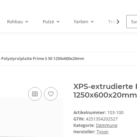
Rohbau
Putze
Farben
Trockenbau
e Polystyrolplatte Prime S 50 1250x600x20mm
XPS-extrudierte 
1250x600x20mm
Artikelnummer:
103-100
GTIN:
4251354202527
Kategorie:
Dämmung
Hersteller:
Tyson