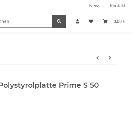
News
Kontakt
Werkzeuge
Fliesen Zubehör
Receiver Kab
0,00 €
Polystyrolplatte Prime S 50