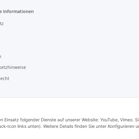
e Informationen
tz
m
setzhinweise
recht
en Einsatz folgender Dienste auf unserer Website: YouTube, Vimeo. S
ck-Icon links unten). Weitere Details finden Sie unter
Konfigurieren
un