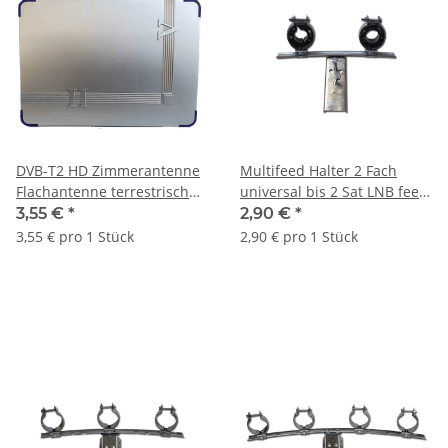
DVB-T2 HD Zimmerantenne
Multifeed Halter 2 Fach
Flachantenne terrestrisch
universal bis 2 Sat LNB feed
passiv Radio TV DAB incl
40mm Abstand 3°
3,55 €
*
2,90 €
*
Kabel
einstellbar
3,55 € pro 1 Stück
2,90 € pro 1 Stück