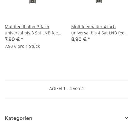
Multifeedhalter 3 fach
Multifeedhalter 4 fach
universal bis 3 Sat LNB feed
universal bis 4 Sat LNB feed
40mm Abstand 3°
40mm Abstand 3°
7,90 €
*
8,90 €
*
einstellbar
einstellbar
7,90 € pro 1 Stück
Artikel 1 - 4 von 4
Kategorien