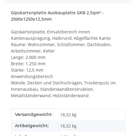
Gipskartonplatte Ausbauplatte GKB 2,5qm² -
2000x1250x12,5mm
HS Baustoffe
Gipskartonplatte, Einsatzbereich Innen
HS Baustoffe
Kantenausprägung, Halbrund, Abgeflachte Kante
Räume: Wohnzimmer, Schlafzimmer, Dachboden,
Arbeitszimmer, Keller
HS Baustoffe
Länge: 2.000 mm
HS Baustoffe
Breite: 1.250 mm
Stärke: 12,5 mm
Anwendungsbereich
HS Baustoffe
Wände, Decken und Dachschrägen, Trockenputz im
Innenausbau, Ständerwandkonstruktion,
Metallständerwand, Holzständerwand
Produkteigenschaft
Wert
Versandgewicht:
18,32 kg
Artikelgewicht:
18,32
kg
2