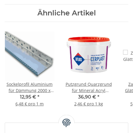
Ähnliche Artikel
Sockelprofil Aluminium
Putzgrund Quarzgrund
Za
für Dämmung 2000 x
für Mineral Acryl
Glät
123 mm
Mosaikputze ATLAS
Auf
12,95 €
*
36,90 €
*
CERPLAST Weiß 15Kg
6,48 € pro 1 m
2,46 € pro 1 kg
5