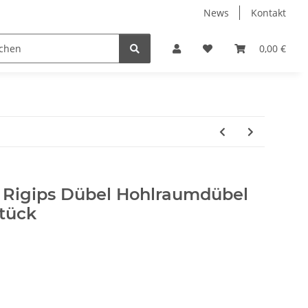
News
Kontakt
Werkzeuge
Fliesen Zubehör
Receiver Kab
0,00 €
 Rigips Dübel Hohlraumdübel
tück