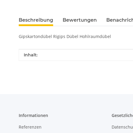
Beschreibung
Bewertungen
Benachric
Gipskartondübel Rigips Dübel Hohlraumdübel
Produkteigenschaft
Wert
Inhalt:
Informationen
Gesetzlich
Referenzen
Datenschu